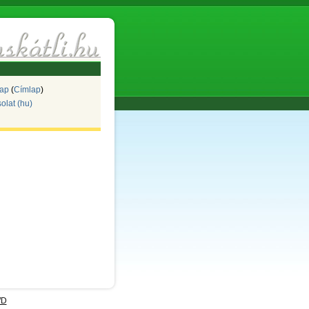
lap
(
Címlap
)
olat (hu)
D